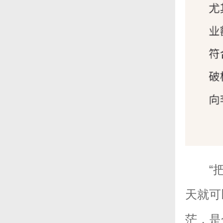
“
天就可
茫，是