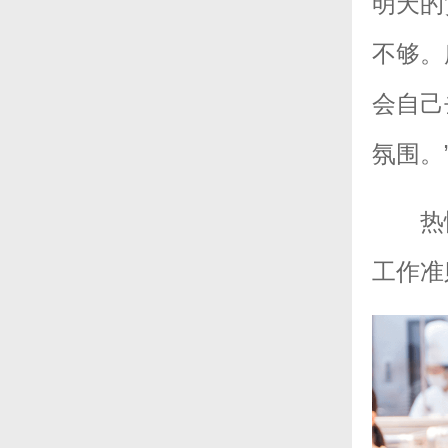
明天的
不够。
会自己
氛围。
热
工作准