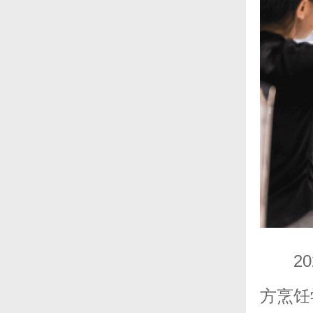
2
方烹饪