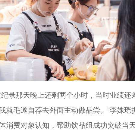
破纪录那天晚上还剩两个小时，当时业绩还
我就毛遂自荐去外面主动做品尝。”
李姝瑶
体消费对象认知，帮助饮品组成功突破当