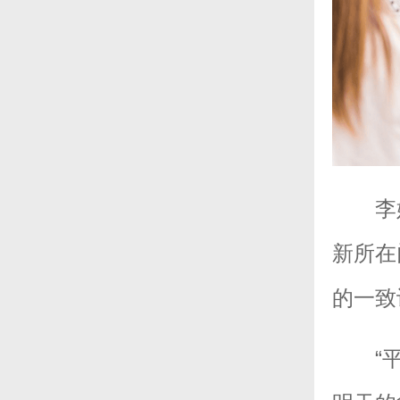
李
新所在
的一致
“