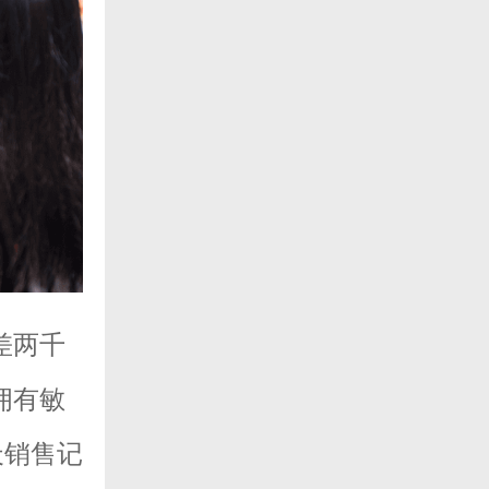
差两千
拥有敏
天销售记