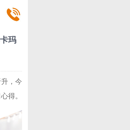
卡玛
晋升，今
习心得。