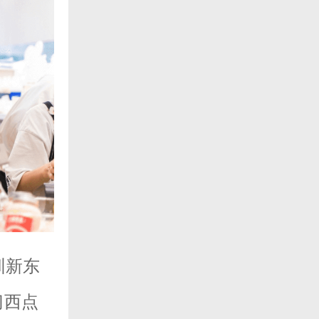
圳新东
习西点