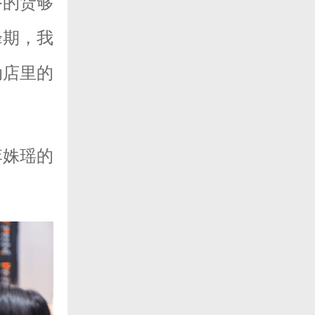
备的货够
峰期，我
动店里的
李姝瑶的